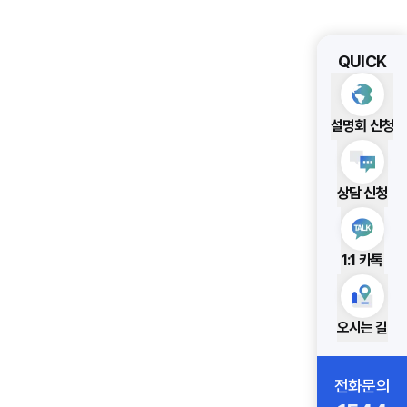
QUICK
설명회 신청
상담 신청
1:1 카톡
오시는 길
전화문의