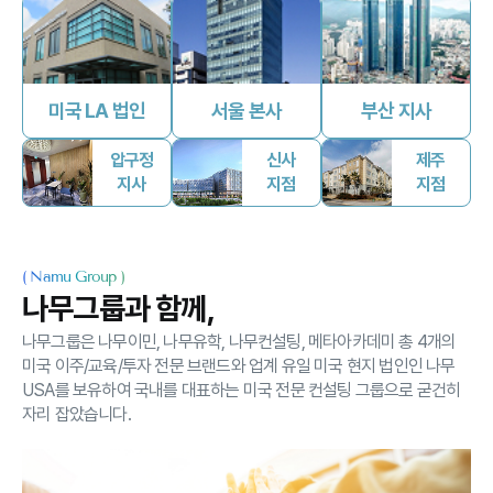
미국 LA 법인
서울 본사
부산 지사
압구정
신사
제주
지사
지점
지점
(
Namu Group
)
나무그룹과 함께,
나무그룹은 나무이민, 나무유학, 나무컨설팅, 메타아카데미
총 4개의
미국 이주/교육/투자 전문 브랜드와 업계 유일 미국 현지 법인인 나무
USA를 보유하여
국내를 대표하는 미국 전문 컨설팅 그룹으로 굳건히
자리 잡았습니다.