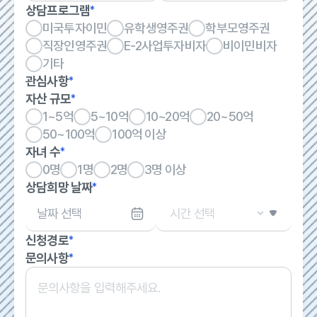
상담프로그램
*
미국투자이민
유학생영주권
학부모영주권
직장인영주권
E-2사업투자비자
비이민비자
기타
관심사항
*
자산 규모
*
1~5억
5~10억
10~20억
20~50억
50~100억
100억 이상
자녀 수
*
0명
1명
2명
3명 이상
상담희망 날짜
*
신청경로
*
문의사항
*