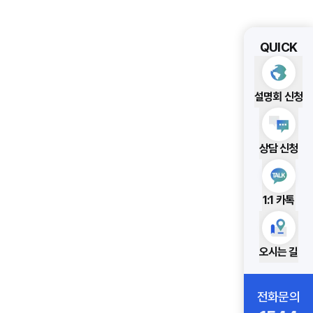
QUICK
설명회 신청
상담 신청
1:1 카톡
오시는 길
전화문의