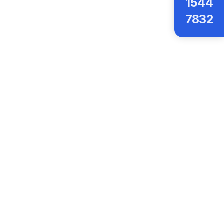
1544
7832