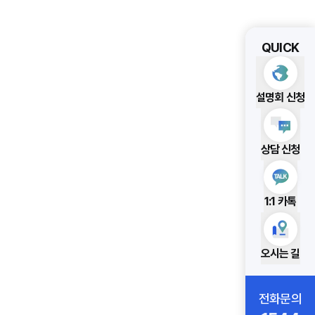
QUICK
설명회 신청
상담 신청
1:1 카톡
오시는 길
전화문의