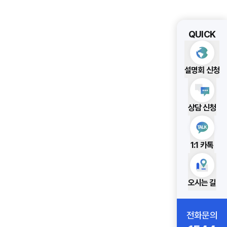
QUICK
설명회 신청
상담 신청
1:1 카톡
오시는 길
전화문의