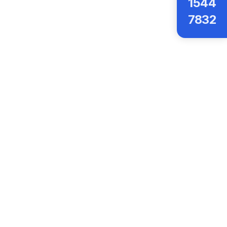
1544
7832