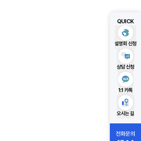
QUICK
설명회 신청
상담 신청
1:1 카톡
오시는 길
전화문의