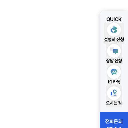
QUICK
설명회 신청
상담 신청
1:1 카톡
오시는 길
전화문의