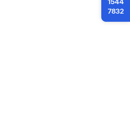
1544
7832