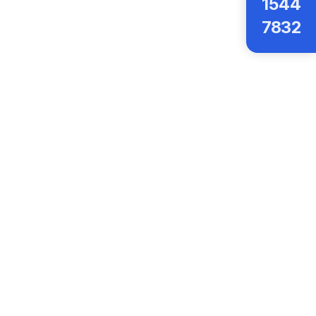
1544
7832