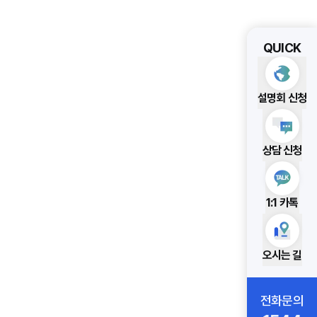
QUICK
설명회 신청
상담 신청
1:1 카톡
오시는 길
전화문의