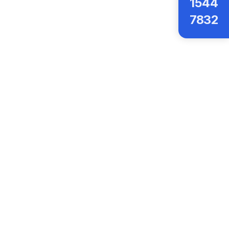
1544
7832