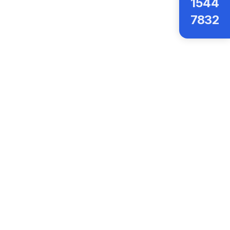
1544
7832