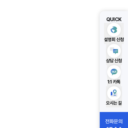
QUICK
설명회 신청
상담 신청
1:1 카톡
오시는 길
전화문의