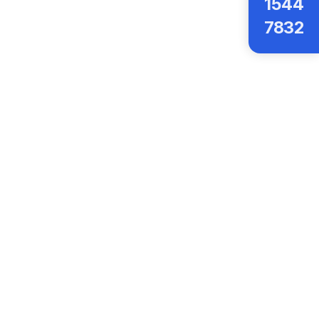
1544
7832