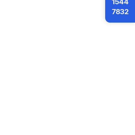
1544
7832