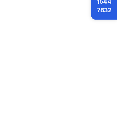
1544
7832