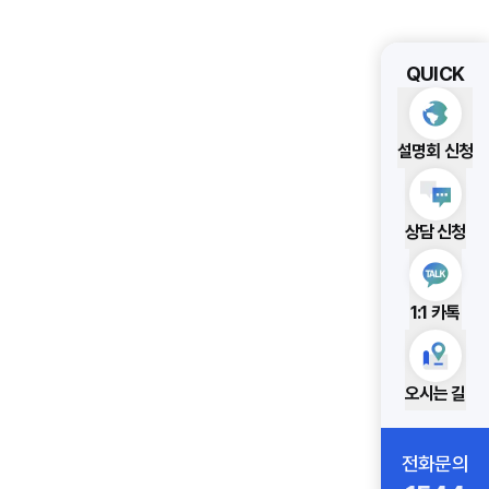
QUICK
설명회 신청
상담 신청
1:1 카톡
오시는 길
전화문의