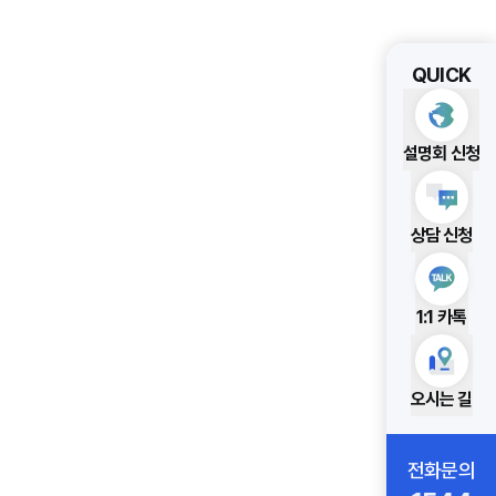
QUICK
설명회 신청
상담 신청
1:1 카톡
오시는 길
전화문의